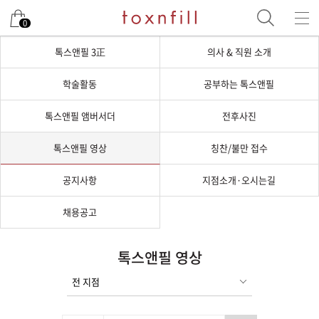
0
톡스앤필 3正
의사 & 직원 소개
학술활동
공부하는 톡스앤필
톡스앤필 앰버서더
전후사진
톡스앤필 영상
칭찬/불만 접수
공지사항
지점소개·오시는길
채용공고
톡스앤필 영상