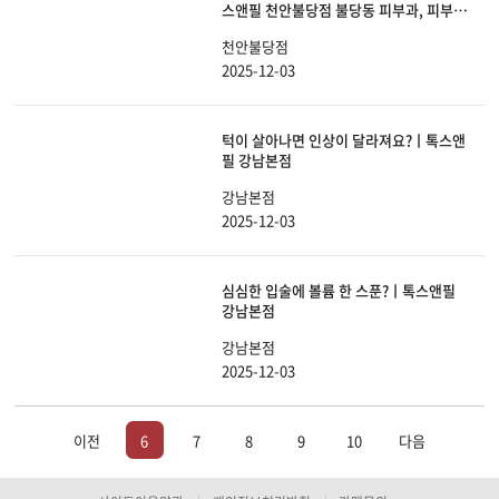
스앤필 천안불당점 불당동 피부과, 피부관
리
천안불당점
2025-12-03
턱이 살아나면 인상이 달라져요?ㅣ톡스앤
필 강남본점
강남본점
2025-12-03
심심한 입술에 볼륨 한 스푼?ㅣ톡스앤필
강남본점
강남본점
2025-12-03
이전
6
7
8
9
10
다음