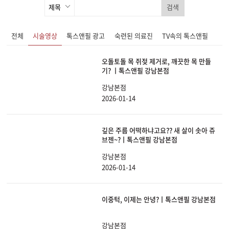
검색
전체
시술영상
톡스앤필 광고
숙련된 의료진
TV속의 톡스앤필
오돌토돌 목 쥐젖 제거로, 깨끗한 목 만들
기? ㅣ톡스앤필 강남본점
강남본점
2026-01-14
깊은 주름 어떡하냐고요?? 새 살이 솟아 쥬
브젠~?ㅣ톡스앤필 강남본점
강남본점
2026-01-14
이중턱, 이제는 안녕?ㅣ톡스앤필 강남본점
강남본점