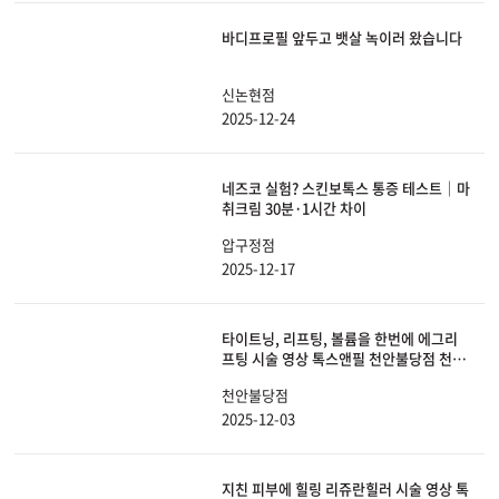
바디프로필 앞두고 뱃살 녹이러 왔습니다
신논현점
2025-12-24
네즈코 실험? 스킨보톡스 통증 테스트｜마
취크림 30분·1시간 차이
압구정점
2025-12-17
타이트닝, 리프팅, 볼륨을 한번에 에그리
프팅 시술 영상 톡스앤필 천안불당점 천안
피부과, 리프팅
천안불당점
2025-12-03
지친 피부에 힐링 리쥬란힐러 시술 영상 톡