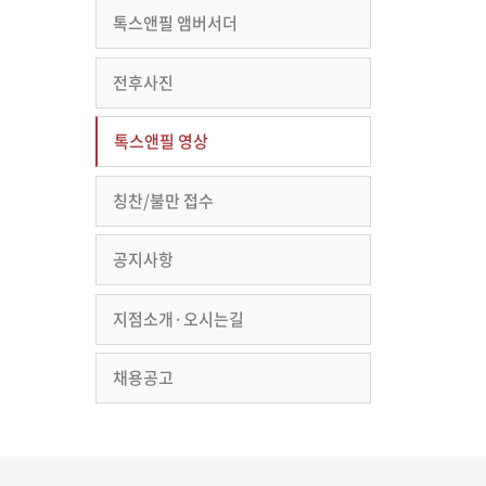
톡스앤필 앰버서더
전후사진
톡스앤필 영상
칭찬/불만 접수
공지사항
지점소개·오시는길
채용공고