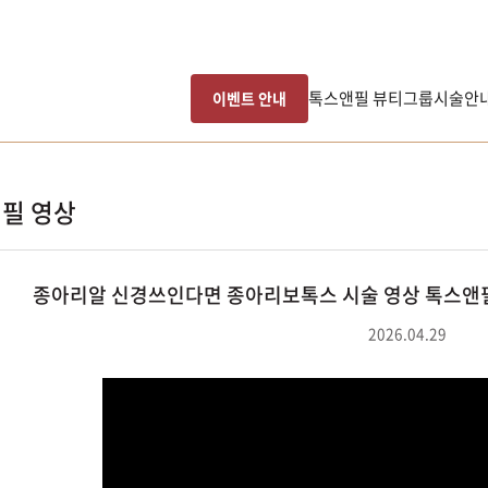
톡스앤필 뷰티그룹
시술안
이벤트 안내
필 영상
종아리알 신경쓰인다면 종아리보톡스 시술 영상 톡스앤필
2026.04.29