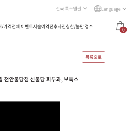
전국 톡스앤필
Language
내/가격
전체 이벤트
시술예약
전후사진
칭찬/불만 접수
0
목록으로
 천안불당점 신불당 피부과, 보톡스