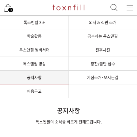
0
톡스앤필 3正
의사 & 직원 소개
학술활동
공부하는 톡스앤필
톡스앤필 앰버서더
전후사진
톡스앤필 영상
칭찬/불만 접수
공지사항
지점소개·오시는길
채용공고
공지사항
톡스앤필의 소식을 빠르게 전해드립니다.