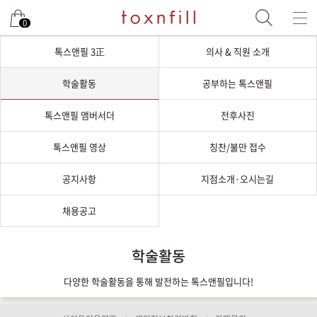
0
톡스앤필 3正
의사 & 직원 소개
학술활동
공부하는 톡스앤필
톡스앤필 앰버서더
전후사진
톡스앤필 영상
칭찬/불만 접수
공지사항
지점소개·오시는길
채용공고
학술활동
다양한 학술활동을 통해 발전하는 톡스앤필입니다!