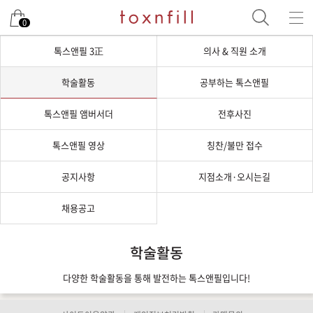
0
톡스앤필 3正
의사 & 직원 소개
학술활동
공부하는 톡스앤필
톡스앤필 앰버서더
전후사진
톡스앤필 영상
칭찬/불만 접수
공지사항
지점소개·오시는길
채용공고
학술활동
다양한 학술활동을 통해 발전하는 톡스앤필입니다!