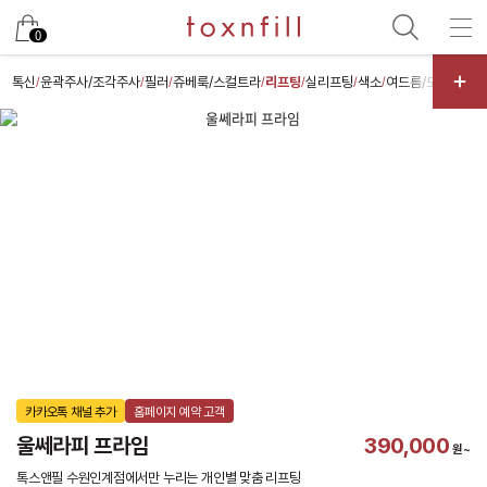
카카오
0
톡신
윤곽주사/조각주사
필러
쥬베룩/스컬트라
리프팅
실리프팅
색소
여드름/모공
스킨
/
/
/
/
/
/
/
/
카카오톡 채널 추가
홈페이지 예약 고객
울쎄라피 프라임
390,000
원~
톡스앤필 수원인계점에서만 누리는 개인별 맞춤 리프팅