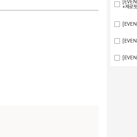
[EVEN
+제로핏
[EVEN
[EVEN
[EVEN