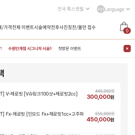
전국 톡스앤필
Language
내/가격
전체 이벤트
시술예약
전후사진
칭찬/불만 접수
0
?
수원인계점 시그니처 시술!
첫방문 이벤트
/
/
택
440,000
원
NT] V-제로핏 [V슈링크100샷+제로핏2cc]
300,000
원
650,000
원
NT] Fx-제로핏 [인모드 Fx+제로핏1cc+고주파
450,000
원