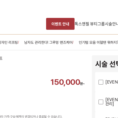
톡스앤필 뷰티그룹
시술안
이벤트 안내
 디자인 리프팅
남자도 관리한다! 그루밍 맨즈케어
인기템 모음 이럴땐 뭐하지
/
/
시술 선
150,000
[EVE
원~
[EVE
관리]
따라 가격·구성·혜택이 변경되거나 종료될 수 있습니다.