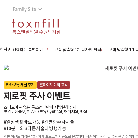
Family Site
톡스앤필의원 수원인계점
한달만 진행하는 특별이벤트
고객 맞춤형 1:1 디자인 필러
고객 맞춤형 1:1
/
/
카카오톡 채널 추가
홈페이지 예약 고객
제로핏 주사 이벤트
스테로이드 없는 톡스앤필만의 지방분해주사
부위 : 심술보/이중턱/부유방/팔뚝살/허벅지살/뱃살
#일상생활바로가능 #간편한주사시술
#10분내외 #다른시술과병행가능
※ 본 이벤트 가격은 병원 자체 프로모션 기준으로 운영되며, 시술 예약 시점 및 병원 운영 정책에 