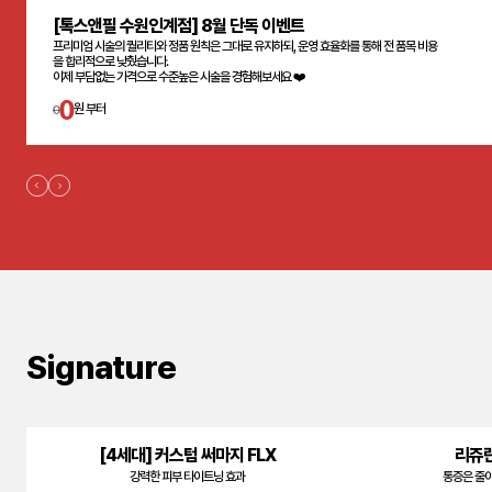
[톡스앤필 수원인계점] 8월 단독 이벤트
프리미엄 시술의 퀄리티와 정품 원칙은 그대로 유지하되, 운영 효율화를 통해 전 품목 비용
을 합리적으로 낮췄습니다.
이제 부담없는 가격으로 수준높은 시술을 경험해보세요 ❤️
0
0
원 부터
Signature
[4세대] 커스텀 써마지 FLX
리쥬란
강력한 피부 타이트닝 효과
통증은 줄이