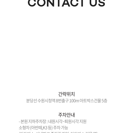
CONTACT US
간략위치
분당선 수원시청역 8번출구 100m 아트박스건물 5층
주차안내
- 본원 지하주차장 : 내원시각~퇴원시각 지원
소형차 (아반떼,K3 등) 주차 가능