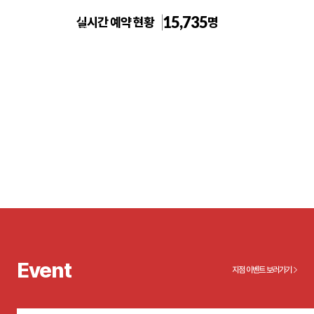
15,735
실시간 예약 현황
명
톡스앤필의원 수원인계점
Event
지점 이벤트 보러가기