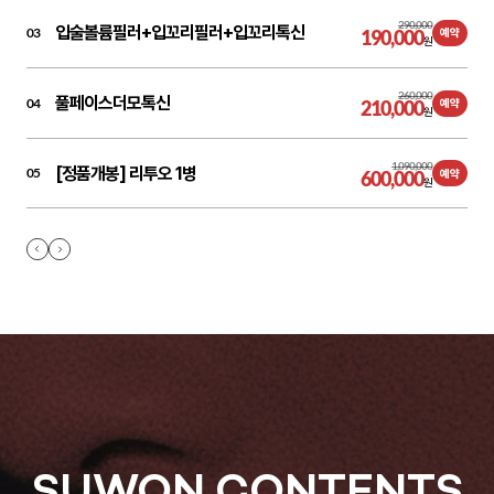
290,000
입술볼륨필러+입꼬리필러+입꼬리톡신
03
190,000
예약
원
260,000
풀페이스더모톡신
04
210,000
예약
원
1,090,000
[정품개봉] 리투오 1병
05
600,000
예약
원