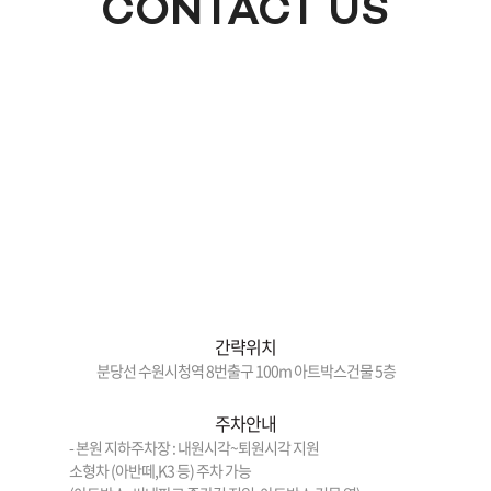
CONTACT US
간략위치
분당선 수원시청역 8번출구 100m 아트박스건물 5층
주차안내
- 본원 지하주차장 : 내원시각~퇴원시각 지원
소형차 (아반떼,K3 등) 주차 가능