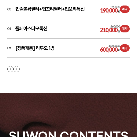
290,000
입술볼륨필러+입꼬리필러+입꼬리톡신
03
190,000
예약
원
260,000
풀페이스더모톡신
04
210,000
예약
원
1,090,000
[정품개봉] 리투오 1병
05
600,000
예약
원