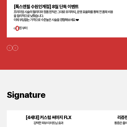
[톡스앤필 수원인계점] 8월 단독 이벤트
프리미엄 시술의 퀄리티와 정품 원칙은 그대로 유지하되, 운영 효율화를 통해 전 품목 비용
을 합리적으로 낮췄습니다.
이제 부담없는 가격으로 수준높은 시술을 경험해보세요 ❤️
0
0
원 부터
Signature
[4세대] 커스텀 써마지 FLX
리쥬란
강력한 피부 타이트닝 효과
통증은 줄이