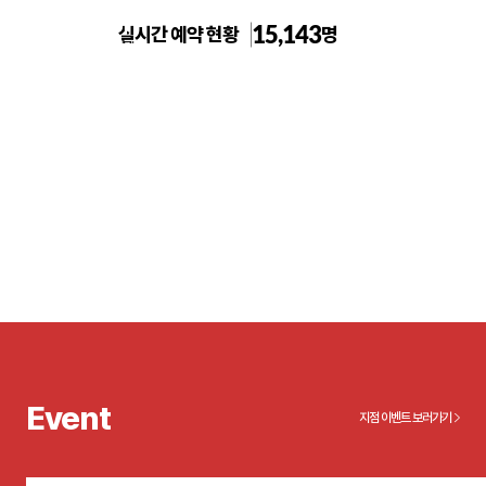
15,143
실시간 예약 현황
명
톡스앤필의원 수원인계점
Event
지점 이벤트 보러가기