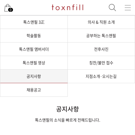
0
톡스앤필 3正
의사 & 직원 소개
학술활동
공부하는 톡스앤필
톡스앤필 앰버서더
전후사진
톡스앤필 영상
칭찬/불만 접수
공지사항
지점소개·오시는길
채용공고
공지사항
톡스앤필의 소식을 빠르게 전해드립니다.