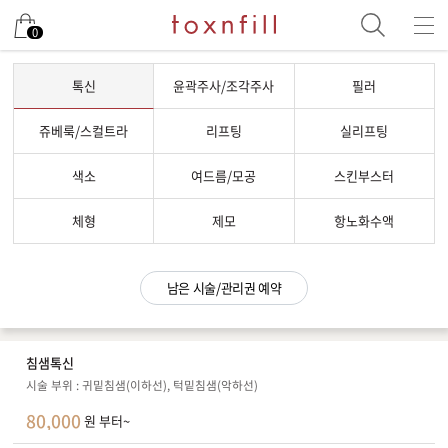
남은 시술/관리권 예약
0
남은 시술/관리권 종류 선택
톡신
윤곽주사/조각주사
필러
리프팅
쥬베룩/스컬트라
리프팅
실리프팅
색소
색소
여드름/모공
스킨부스터
제모
여드름/모공
체형
제모
항노화수액
스킨부스터
스킨케어
남은 시술/관리권 예약
체형
항노화수액
침샘톡신
기타
시술 부위 : 귀밑침샘(이하선), 턱밑침샘(악하선)
80,000
원 부터~