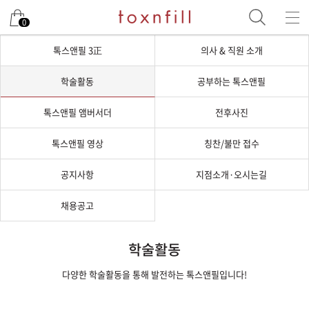
0
톡스앤필 3正
의사 & 직원 소개
학술활동
공부하는 톡스앤필
톡스앤필 앰버서더
전후사진
톡스앤필 영상
칭찬/불만 접수
공지사항
지점소개·오시는길
채용공고
학술활동
다양한 학술활동을 통해 발전하는 톡스앤필입니다!