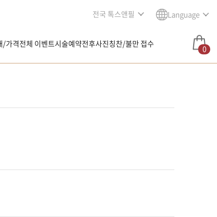
전국 톡스앤필
Language
내/가격
전체 이벤트
시술예약
전후사진
칭찬/불만 접수
0