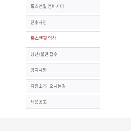
톡스앤필 앰버서더
전후사진
톡스앤필 영상
칭찬/불만 접수
공지사항
지점소개·오시는길
채용공고