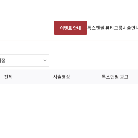
톡스앤필 뷰티그룹
시술안
이벤트 안내
전체
시술영상
톡스앤필 광고