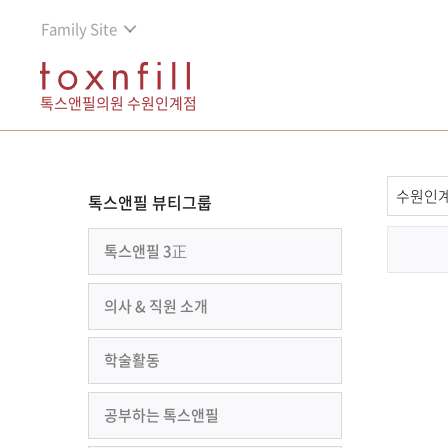
Family Site
톡스앤필의원 수원인계점
톡스앤필 뷰티그룹
톡스앤필 3正
의사 & 직원 소개
학술활동
공부하는 톡스앤필