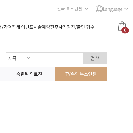
전국 톡스앤필
Language
내/가격
전체 이벤트
시술예약
전후사진
칭찬/불만 접수
0
검 색
숙련된 의료진
TV속의 톡스앤필