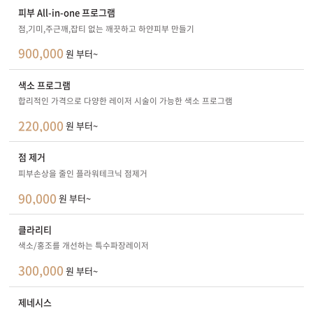
피부 All-in-one 프로그램
점,기미,주근깨,잡티 없는 깨끗하고 하얀피부 만들기
900,000
원 부터~
색소 프로그램
합리적인 가격으로 다양한 레이저 시술이 가능한 색소 프로그램
220,000
원 부터~
점 제거
피부손상을 줄인 플라워테크닉 점제거
90,000
원 부터~
클라리티
색소/홍조를 개선하는 특수파장레이저
300,000
원 부터~
제네시스