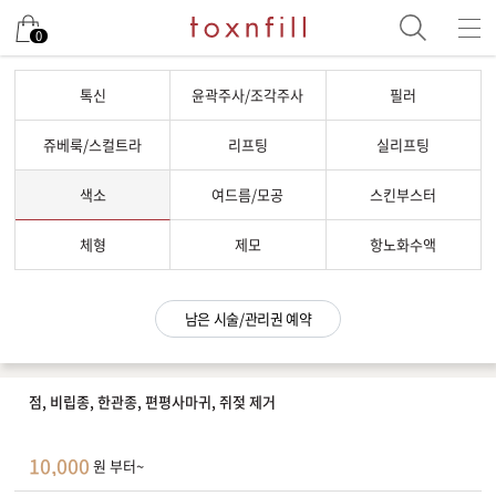
남은 시술/관리권 예약
0
남은 시술/관리권 종류 선택
톡신
윤곽주사/조각주사
필러
리프팅
쥬베룩/스컬트라
리프팅
실리프팅
색소
색소
여드름/모공
스킨부스터
제모
여드름/모공
체형
제모
항노화수액
스킨부스터
스킨케어
남은 시술/관리권 예약
체형
항노화수액
점, 비립종, 한관종, 편평사마귀, 쥐젖 제거
기타
10,000
원 부터~