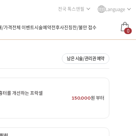
전국 톡스앤필
Language
내/가격
전체 이벤트
시술예약
전후사진
칭찬/불만 접수
0
남은 시술/관리권 예약
흉터를 개선하는 프락셀
원 부터
150,000
필링