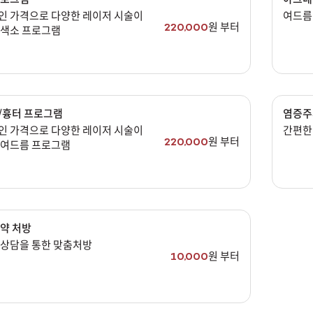
리프팅
인 가격으로 다양한 레이저 시술이
여드름
색소
원 부터
220,000
 색소 프로그램
제모
여드름/모공
스킨부스터
/흉터 프로그램
염증주
스킨케어
인 가격으로 다양한 레이저 시술이
간편한
원 부터
220,000
 여드름 프로그램
체형
항노화수액
기타
약 처방
 상담을 통한 맞춤처방
원 부터
10,000