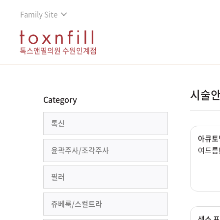
Family Site
톡스앤필의원 수원인계점
시술안
Category
톡신
아큐토
윤곽주사/조각주사
여드름!
필러
쥬베룩/스컬트라
색소 