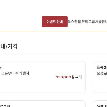
톡스앤필 뷰티그룹
시술안
이벤트 안내
내/가격
닝
프락셀
 근본부터 뿌리 뽑자!
모공&
원 부터
150,000
남은 시술/관리권 예약
남은 시술/관리권 종류 선택
프로그램
아크네