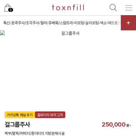
카카오
0
톡신
윤곽주사/조각주사
필러
쥬베룩/스컬트라
리프팅
실리프팅
색소
여드름/모공
스킨
/
/
/
/
/
/
/
/
카카오톡 채널 추가
홈페이지 예약 고객
걸그룹주사
250,000
원~
복부/팔뚝/허벅지/종아리의 지방분해시술