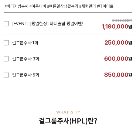
#바디지방분해 #여름대비 #빠른일상생활복귀 #체형관리 #다이어트
2,377,000
원
[EVENT] [평일한정] 바디슬림 평일이벤트
1,190,000
원
250,000
걸그룹주사 1회
원
600,000
걸그룹주사 3회
원
850,000
걸그룹주사 5회
원
WHAT IS IT?
걸그룹주사(HPL)란?