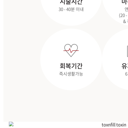
시술시간
마
30 - 40분 이내
연
(20 
&
회복기간
유
즉시생활가능
6