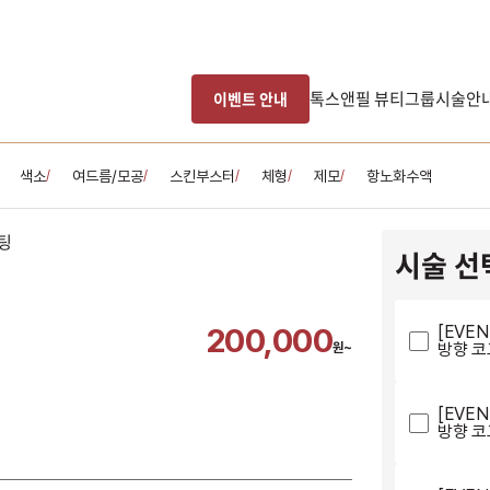
톡스앤필 뷰티그룹
시술안
이벤트 안내
색소
여드름/모공
스킨부스터
체형
제모
항노화수액
/
/
/
/
/
시술 선
200,000
[EVE
방향 코
원~
[EVE
방향 코