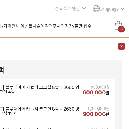
전국 톡스앤필
Language
내/가격
전체 이벤트
시술예약
전후사진
칭찬/불만 접수
0
택
900,000
원
NT] 블루다이아 캐뉼러 코그실 8줄 + 2660 양
600,000
그실 4줄
원
1,300,000
원
NT] 블루다이아 캐뉼러 코그실 8줄 + 2660 양
900,000
그실 12줄
원