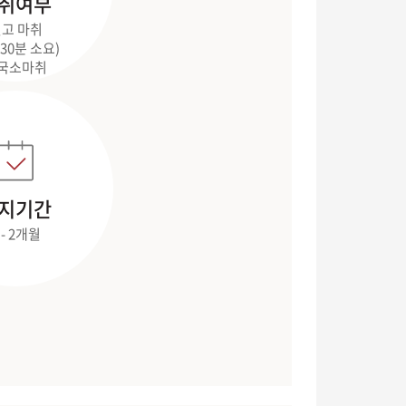
취여부
고 마취
- 30분 소요)
 국소마취
지기간
 - 2개월