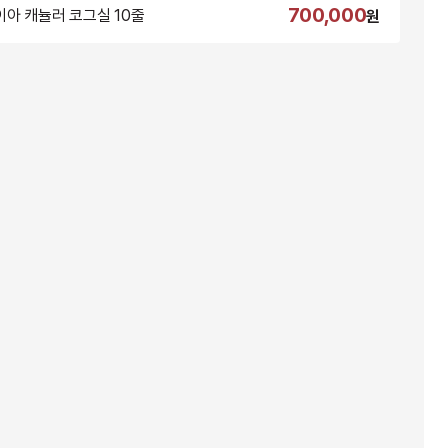
700,000
아 캐뉼러 코그실 10줄
원