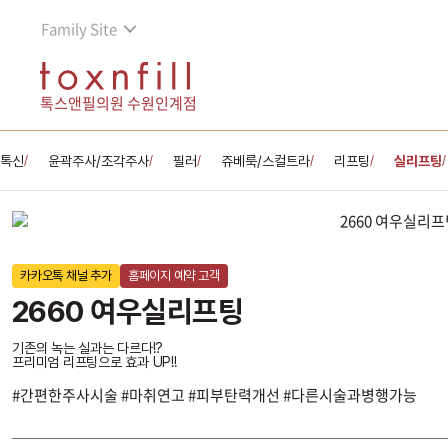
Family Site
톡스앤필의원 수원인계점
톡신
윤곽주사/조각주사
필러
쥬베룩/스컬트라
리프팅
실리프팅
/
/
/
/
/
/
카카오톡 채널 추가
홈페이지 예약 고객
2660 여우실리프팅
기존의 녹는 실과는 다르다!?
프리미엄 리프팅으로 효과 UP!!
#간편한주사시술 #마취연고 #피부탄력개선 #다른시술과병행가능