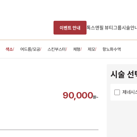
톡스앤필 뷰티그룹
시술안
이벤트 안내
색소
여드름/모공
스킨부스터
체형
제모
항노화수액
/
/
/
/
/
시술 선
제네시스
90,000
원~