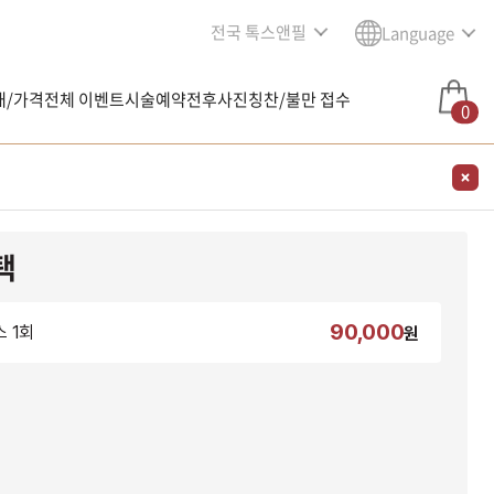
전국 톡스앤필
Language
내/가격
전체 이벤트
시술예약
전후사진
칭찬/불만 접수
0
택
90,000
 1회
원