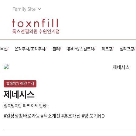
Family Site
톡스앤필의원 수원인계점
톡신
윤곽주사/조각주사
필러
쥬베룩/스컬트라
리프팅
실리프팅
/
/
/
/
/
/
홈페이지 예약 고객
제네시스
얼룩덜룩한 피부 이제 안녕!
#일상생활바로가능 #색소개선 #홍조개선 #멍,붓기NO